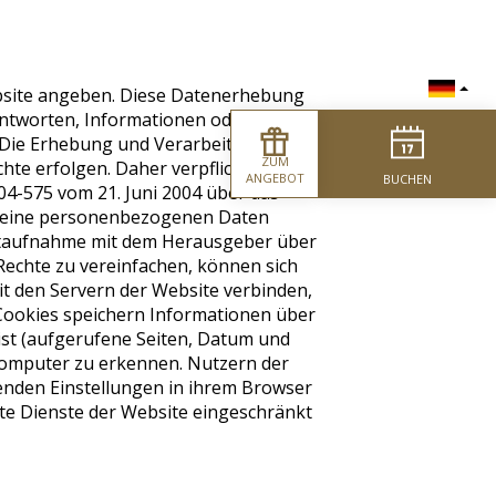
bsite angeben. Diese Datenerhebung
 Antworten, Informationen oder
Die Erhebung und Verarbeitung
ZUM
e erfolgen. Daher verpflichtet sich
ANGEBOT
BUCHEN
04-575 vom 21. Juni 2004 über das
uf seine personenbezogenen Daten
aktaufnahme mit dem Herausgeber über
echte zu vereinfachen, können sich
it den Servern der Website verbinden,
 Cookies speichern Informationen über
ist (aufgerufene Seiten, Datum und
 Computer zu erkennen. Nutzern der
henden Einstellungen in ihrem Browser
mte Dienste der Website eingeschränkt