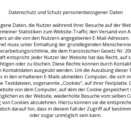
Datenschutz und Schutz personenbezogener Daten
gene Daten, die Nutzer während ihrer Besuche auf der We
lgemeiner Statistiken zum Website-Traffic; den Versand von
rs an die von den Nutzern angegebenen E-Mail-Adressen. 
t muss unter Einhaltung der grundlegenden Menschenrecht
rarbeitungsrichtlinie, die dem französischen Gesetz Nr. 20
chaft entspricht. Jeder Nutzer der Website hat das Recht, a
richtigen oder zu löschen. Diese Rechte können durch Kont
n Kontaktdaten ausgeübt werden. Um die Ausübung dieser R
 in den erhaltenen E-Mails abmelden. Computer, die sich m
ne Textdateien, sogenannte „Cookies“, auf ihrer Festplatte.
Website von dem Computer, auf dem der Cookie gespeichert 
möglichen es der Website, wiederholte Besuche vom selben
ng von Cookies abzulehnen. Hierzu können sie die entsprec
och darauf hin, dass in diesem Fall der Zugriff auf bestim
oder sogar unmöglich sein kann.