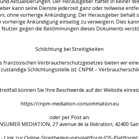
nd Aktualisierungen. Der Herausgeber haftet in keiner We
eber kann seine Dienste jederzeit ganz oder teilweise entfe
n, ohne vorherige Ankündigung. Der Herausgeber behält sic
ne vorherige Ankündigung einseitig zu verweigern. Dies ka
n Nutzer gegen die Bestimmungen dieses Dokuments verstö
Schlichtung bei Streitigkeiten
es französischen Verbraucherschutzgesetzes bieten wir eine
 zuständige Schlichtungsstelle ist: CNPM – Verbraucherschl
treitfall können Sie Ihre Beschwerde auf der Website einrei
https://cnpm-mediation-consommation.eu
oder per Post an:
SUMER MEDIATION, 27 avenue de la libération, 42400 Sa
- Link zur Online-Streitbeilegungsplattform (OS-Plattform):